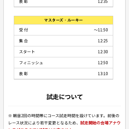
表 彰
12:35
マスターズ・ルーキー
受 付
〜11:50
集 合
12:25
スタート
12:30
フィニッシュ
12:50
表 彰
13:10
試走について
※ 朝昼2回の時間帯にコース試走時間を設けています。前後の
レース状況により若干変更となるため、
試走開始の会場アナウ