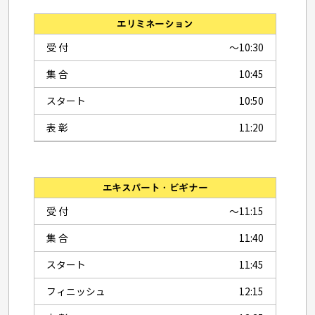
エリミネーション
受 付
〜10:30
集 合
10:45
スタート
10:50
表 彰
11:20
エキスパート・ビギナー
受 付
〜11:15
集 合
11:40
スタート
11:45
フィニッシュ
12:15