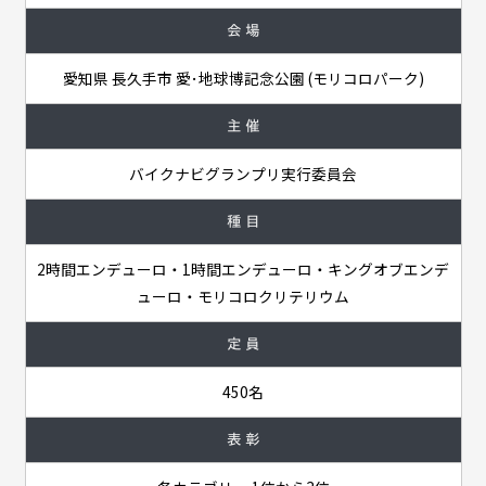
会 場
愛知県 長久手市 愛･地球博記念公園 (モリコロパーク)
主 催
バイクナビグランプリ実行委員会
種 目
2時間エンデューロ・1時間エンデューロ・キングオブエンデ
ューロ・モリコロクリテリウム
定 員
450名
表 彰