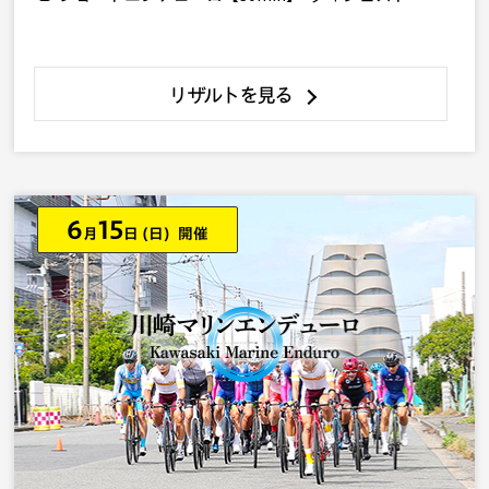
リザルトを見る
6
15
月
日
(日) 開催