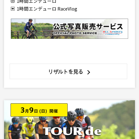
1時間エンデューロ
1時間エンデューロ RaceVlog
リザルトを見る
3
9
月
日
(日) 開催