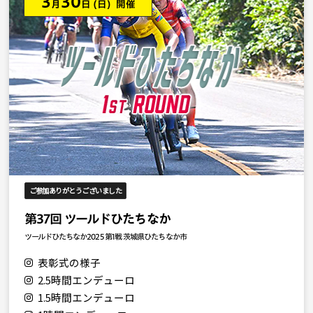
3
30
月
日
(日) 開催
ご参加ありがとうございました
第37回 ツールドひたちなか
ツールドひたちなか2025 第1戦 茨城県ひたちなか市
表彰式の様子
2.5時間エンデューロ
1.5時間エンデューロ