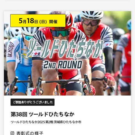
5
18
月
日
(日) 開催
ご参加ありがとうございました
第38回 ツールドひたちなか
ツールドひたちなか2025 第2戦 茨城県ひたちなか市
表彰式の様子